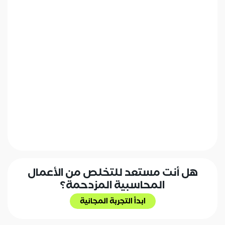
ⓘ
من خلال تقديم هذا النموذج، فإنك توافق على سياسة
الخصوصية الخاصة بنا. لن نشارك معلوماتك أبدًا مع
أطراف ثالثة.
أرسل رسالة
هل أنت مستعد للتخلص من الأعمال
المحاسبية المزدحمة؟
ابدأ التجربة المجانية