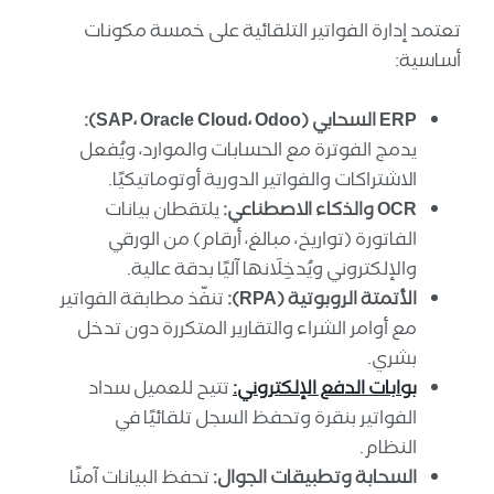
تعتمد إدارة الفواتير التلقائية على خمسة مكونات
أساسية:
ERP السحابي (SAP، Oracle Cloud، Odoo):
يدمج الفوترة مع الحسابات والموارد، ويُفعل
الاشتراكات والفواتير الدورية أوتوماتيكيًا.
OCR والذكاء الاصطناعي:
يلتقطان بيانات
الفاتورة (تواريخ، مبالغ، أرقام) من الورقي
والإلكتروني ويُدخِلَانها آليًا بدقة عالية.
الأتمتة الروبوتية (RPA):
تنفّذ مطابقة الفواتير
مع أوامر الشراء والتقارير المتكررة دون تدخل
بشري.
بوابات الدفع الإلكتروني:
تتيح للعميل سداد
الفواتير بنقرة وتحفظ السجل تلقائيًا في
النظام.
السحابة وتطبيقات الجوال:
تحفظ البيانات آمنًا