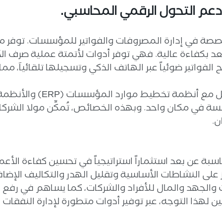
دعم التحول الرقمي المحاسبي.
 في إدارة المصروفات والفواتير للمؤسسات. توفر مولا
 بكفاءة عالية. فهي توفر أدوات لأتمتة عملية صرف الأ
 الفواتير ضوئياً عبر الهاتف الذكي وتسجيلها تلقائياَ، مم
بالإضافة إلى ذلك، تدعم مولا 
سة في مكان واحد. وبهذه الخصائص، تُمكِّن مولا الشرك
ن.
محاسبة عن بعد استثماراً استراتيجياً في تحسين كفاءة الأع
 على النشاطات الأساسية وتقليل الهدر والتكاليف الإضاف
 والجهد والمال للأفراد والشركات، كما يساهم في رفع دق
هذا التوجه، عبر توفير أدوات متطورة لإدارة النفقات والف